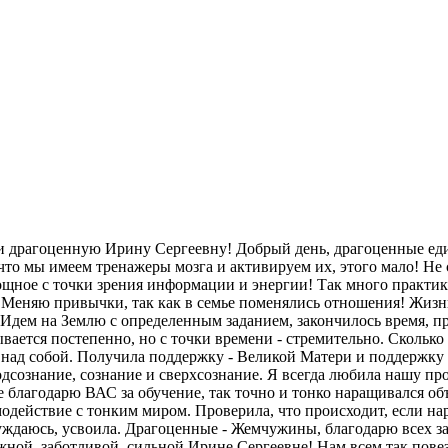
и драгоценную Ирину Сергеевну! Добрый день, драгоценные ед
 что мы имеем тренажеры мозга и активируем их, этого мало! Н
щное с точки зрения информации и энергии! Так много практик 
 Меняю привычки, так как в семье поменялись отношения! Жизнь 
 Идем на Землю с определенным заданием, закончилось время, п
вается постепенно, но с точки времени - стремительно. Скольк
у над собой. Получила поддержку - Великой Матери и поддержку
дсознание, сознание и сверхсознание. Я всегда любила нашу пр
 благодарю ВАС за обучение, так точно и тонко наращивался объ
модействие с тонким миром. Проверила, что происходит, если на
уждаюсь, усвоила. Драгоценные - Жемчужины, благодарю всех за
жной, заботливой, сильной Ирине Сергеевне! Нам всем так пове