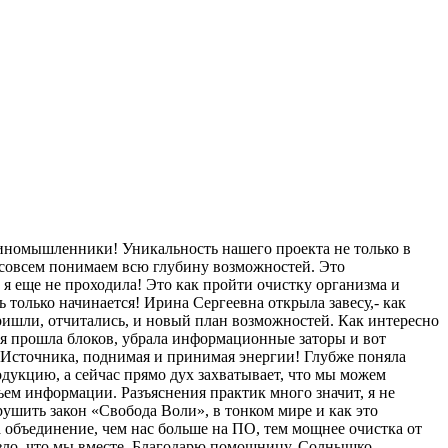
иномышленники! Уникальность нашего проекта не только в
е совсем понимаем всю глубину возможностей. Это
я еще не проходила! Это как пройти очистку организма и
только начинается! Ирина Сергеевна открыла завесу,- как
ришли, отчитались, и новый план возможностей. Как интересно
о я прошла блоков, убрала информационные заторы и вот
 Источника, поднимая и принимая энергии! Глубже поняла
одукцию, а сейчас прямо дух захватывает, что мы можем
ем информации. Разъяснения практик много значит, я не
рушить закон «Свобода Воли», в тонком мире и как это
 объединение, чем нас больше на ПО, тем мощнее очистка от
зло, что мы вместе. Благодарю помощницу, Солнышко -