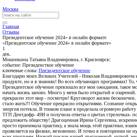
Москва
Главная
Отзывы
Президентское обучение 2024» в онлайн формате
«Президентское обучение 2024» в онлайн формате»
1
дек.
Мошонкина Татьяна Владимировна, г. Красноярск:
событие: Президенсткое обучение
ключевые слова:
Президентское обучение
Благодарю моих Великих Учителей - Николая Владимировича 
продукте, но и в знаниях! Во всех обучающих программах! То,
Президентское обучение превзошло все мои ожидания, такое мо
начать жизнь заново. Много у меня было открытий и озарений.
прекрасен этот мир - посмотри! Круговорот жизни бесконечен.
стало жить!!! Обучение прекрасно открытиями. Сознание откры
энергия потекла. В тонком плане я проделала огромную работ
ТГП Дентдофр- 49И и получила ответы о цветах стрелочках- по
предложить обществу! Драгоценная Ирина Сергеевна, искренне
просто принимала практику, а знала мощь этой практики, взаи
проявляется на физике, мгновенно. И точно в повторении не н
всех программ. Низкий поклон нашей драгоценной, чуткой, не